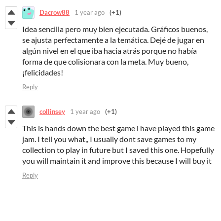
Dacrow88
1 year ago
(+1)
Idea sencilla pero muy bien ejecutada. Gráficos buenos,
se ajusta perfectamente a la temática. Dejé de jugar en
algún nivel en el que iba hacia atrás porque no había
forma de que colisionara con la meta. Muy bueno,
¡felicidades!
Reply
collinsey
1 year ago
(+1)
This is hands down the best game i have played this game
jam. I tell you what,, I usually dont save games to my
collection to play in future but I saved this one. Hopefully
you will maintain it and improve this because I will buy it
Reply